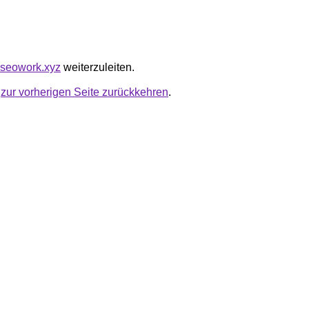
anseowork.xyz
weiterzuleiten.
u
zur vorherigen Seite zurückkehren
.